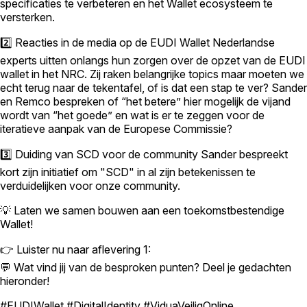
specificaties te verbeteren en het Wallet ecosysteem te
versterken.
2️⃣ Reacties in de media op de EUDI Wallet Nederlandse
experts uitten onlangs hun zorgen over de opzet van de EUDI
wallet in het NRC. Zij raken belangrijke topics maar moeten we
echt terug naar de tekentafel, of is dat een stap te ver? Sander
en Remco bespreken of “het betere” hier mogelijk de vijand
wordt van “het goede” en wat is er te zeggen voor de
iteratieve aanpak van de Europese Commissie?
3️⃣ Duiding van SCD voor de community Sander bespreekt
kort zijn initiatief om "SCD" in al zijn betekenissen te
verduidelijken voor onze community.
💡 Laten we samen bouwen aan een toekomstbestendige
Wallet!
👉 Luister nu naar aflevering 1:
💬 Wat vind jij van de besproken punten? Deel je gedachten
hieronder!
#EUDIWallet #DigitalIdentity #ViduaVeiligOnline