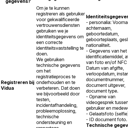
gegevens?
Om je te kunnen
registreren als gebruiker
Identiteitsgegeve
voor gekwalificeerde
- personalia: Voorn
vertrouwensdiensten
achternaam,
gebruiken we je
geboortedatum,
identiteitsgegevens om
geboorteplaats, gesl
een correcte
nationaliteit.
identiteitsvaststelling te
- Gegevens van het
doen.
identificatiemiddel, a
We gebruiken
van foto en/of NFC 
technische gegevens
Datum van afgifte,
om het
verloopdatum, instan
registratieproces te
documentnummer,
Registreren bij
onderhouden en te
document uitgever,
Vidua
verbeteren. Dat doen
document type.
we bijvoorbeeld door
- Opname van
testen,
videogesprek tusse
incidentafhandeling,
gebruiker en medewe
probleemoplossing,
- Gelaatsfoto (selfie
technische
- ID document foto.
ondersteuning en
Technische gegev
rapportage.