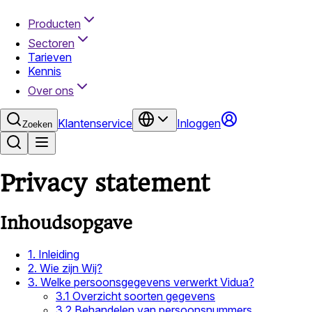
Producten
Sectoren
Tarieven
Kennis
Over ons
Klantenservice
Inloggen
Zoeken
Privacy statement
Inhoudsopgave
1. Inleiding
2. Wie zijn Wij?
3. Welke persoonsgegevens verwerkt Vidua?
3.1 Overzicht soorten gegevens
3.2 Behandelen van persoonsnummers