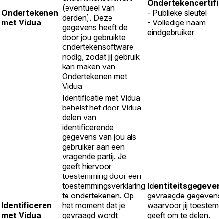
Ondertekencertif
(eventueel van
Ondertekenen
- Publieke sleutel
derden). Deze
met Vidua
- Volledige naam
gegevens heeft de
eindgebruiker
door jou gebruikte
ondertekensoftware
nodig, zodat jij gebruik
kan maken van
Ondertekenen met
Vidua
Identificatie met Vidua
behelst het door Vidua
delen van
identificerende
gegevens van jou als
gebruiker aan een
vragende partij. Je
geeft hiervoor
toestemming door een
toestemmingsverklaring
Identiteitsgegeve
te ondertekenen. Op
gevraagde gegeven
Identificeren
het moment dat je
waarvoor jij toeste
met Vidua
gevraagd wordt
geeft om te delen.